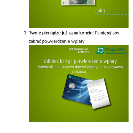
Twoje pieniądze już są na koncie!
Pamiętaj aby
zabrać potwierdzenie wpłaty