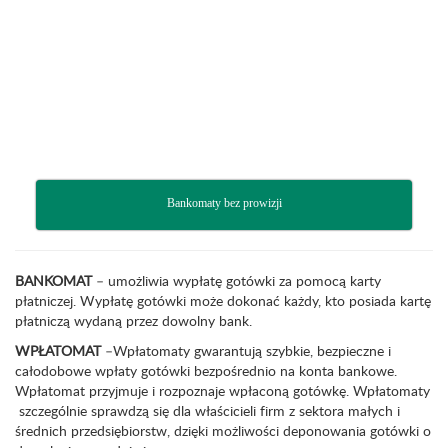
Bankomaty bez prowizji
BANKOMAT
– umożliwia wypłatę gotówki za pomocą karty
płatniczej. Wypłatę gotówki może dokonać każdy, kto posiada kartę
płatniczą wydaną przez dowolny bank.
WPŁATOMAT
–Wpłatomaty gwarantują szybkie, bezpieczne i
całodobowe wpłaty gotówki bezpośrednio na konta bankowe.
Wpłatomat przyjmuje i rozpoznaje wpłaconą gotówkę. Wpłatomaty
szczególnie sprawdzą się dla właścicieli firm z sektora małych i
średnich przedsiębiorstw, dzięki możliwości deponowania gotówki o