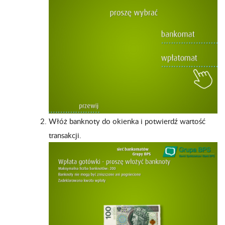
Włóż banknoty do okienka i potwierdź wartość
transakcji.