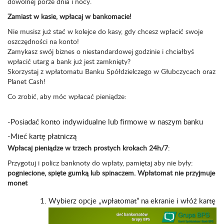
dowolnej porze dnia i nocy.
Zamiast w kasie, wpłacaj w bankomacie!
Nie musisz już stać w kolejce do kasy, gdy chcesz wpłacić swoje
oszczędności na konto!
Zamykasz swój biznes o niestandardowej godzinie i chciałbyś
wpłacić utarg a bank już jest zamknięty?
Skorzystaj z wpłatomatu Banku Spółdzielczego w Głubczycach oraz
Planet Cash!
Co zrobić, aby móc wpłacać pieniądze:
-Posiadać konto indywidualne lub firmowe w naszym banku
-Mieć kartę płatniczą
Wpłacaj pieniądze w trzech prostych krokach 24h/7
:
Przygotuj i policz banknoty do wpłaty, pamiętaj aby nie były:
pogniecione, spięte gumką lub spinaczem. Wpłatomat nie przyjmuje
monet
Wybierz opcje „wpłatomat” na ekranie i włóż kartę