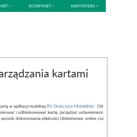
NET >
ECORPONET >
KARTOSFERA >
rządzania kartami
artą w aplikacji mobilnej
BS Głubczyce MobileNet
. Od
 blokować i odblokowywać kartę, zarządzać ustawieniami
 sposób dokonywania płatności (zbliżeniowe, online czy