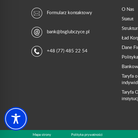
O Nas
Formularz kontaktowy
Statut
Struktu
bank@bsglubczyce.pl
Ład Kor
Dane F
+48 (77) 485 22 54
Polityk
Bankowo
Taryfa o
indywid
Taryfa O
instytuc
Mapa strony
Polityka prywatności