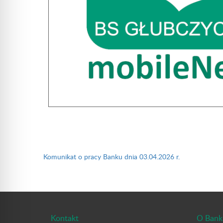
Nawigacja
wpisu
Komunikat o pracy Banku dnia 03.04.2026 r.
Kontakt
O Bank