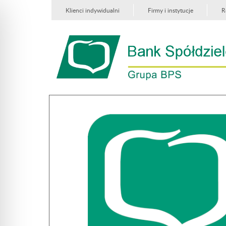
Klienci indywidualni
Firmy i instytucje
R