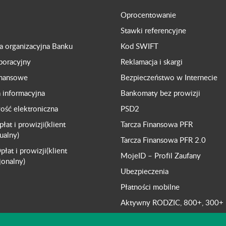
Oprocentowanie
Stawki referencyjne
ra organizacyjna Banku
Kod SWIFT
poracyjny
Reklamacja i skargi
inansowe
Bezpieczeństwo w Internecie
a informacyjna
Bankomaty bez prowizji
ść elektroniczna
PSD2
płat i prowizji(klient
Tarcza Finansowa PFR
ualny)
Tarcza Finansowa PFR 2.0
płat i prowizji(klient
MojeID – Profil Zaufany
jonalny)
Ubezpieczenia
Płatności mobilne
Aktywny RODZIC, 800+, 300+