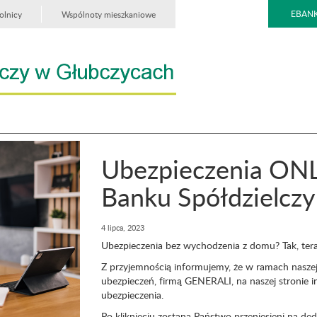
EBANK
olnicy
Wspólnoty mieszkaniowe
Ubezpieczenia ONL
Banku Spółdzielcz
4 lipca, 2023
Ubezpieczenia bez wychodzenia z domu? Tak, teraz
Z przyjemnością informujemy, że w ramach nasze
ubezpieczeń, firmą GENERALI, na naszej stronie 
ubezpieczenia.
Po kliknięciu zostaną Państwo przeniesieni na 