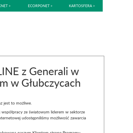
NET >
ECORPONET >
KARTOSFERA >
INE z Generali w
ym w Głubczycach
 jest to możliwe.
j współpracy ze światowym liderem w sektorze
internetowej udostępniliśmy możliwość zawarcia
dedykowaną naszym Klientom stronę Programu