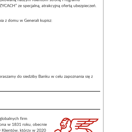
ACH” ze specjalną, atrakcyjną ofertą ubezpieczeń.
a z domu w Generali kupisz:
praszamy do siedziby Banku w celu zapoznania się z
 globalnych firm
żona w 1831 roku, obecnie
w Klientów, którzy w 2020