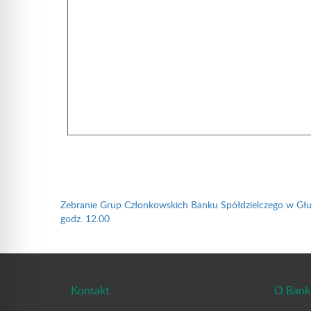
Nawigacja
wpisu
Zebranie Grup Członkowskich Banku Spółdzielczego w Gł
godz. 12.00
Kontakt
O Bank