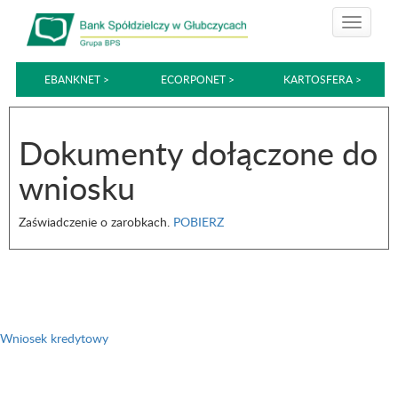
EBANKNET >
ECORPONET >
KARTOSFERA >
Dokumenty dołączone do
wniosku
Zaświadczenie o zarobkach.
POBIERZ
Nawigacja
wpisu
Wniosek kredytowy