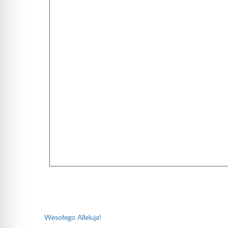
Nawigacja
wpisu
Wesołego Alleluja!