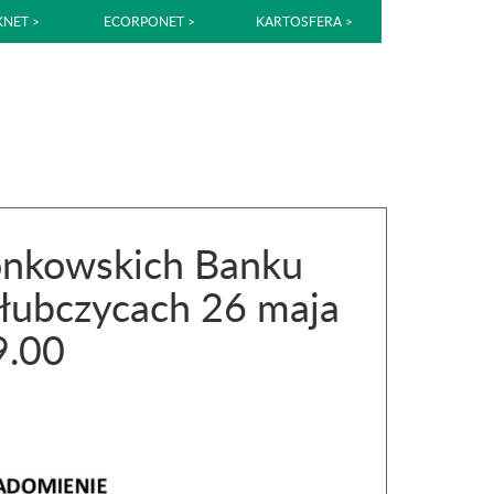
NET >
ECORPONET >
KARTOSFERA >
onkowskich Banku
Głubczycach 26 maja
9.00