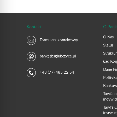
Kontakt
O Bank
O Nas
Formularz kontaktowy
Statut
Struktu
bank@bsglubczyce.pl
Ład Kor
Dane F
+48 (77) 485 22 54
Polityk
Bankowo
Taryfa o
indywid
Taryfa O
instytuc