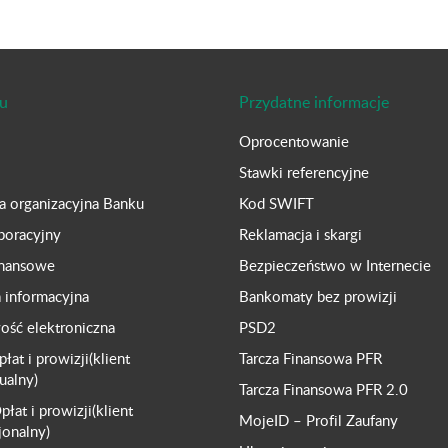
u
Przydatne informacje
Oprocentowanie
Stawki referencyjne
ra organizacyjna Banku
Kod SWIFT
poracyjny
Reklamacja i skargi
inansowe
Bezpieczeństwo w Internecie
a informacyjna
Bankomaty bez prowizji
ść elektroniczna
PSD2
płat i prowizji(klient
Tarcza Finansowa PFR
ualny)
Tarcza Finansowa PFR 2.0
płat i prowizji(klient
MojeID – Profil Zaufany
jonalny)