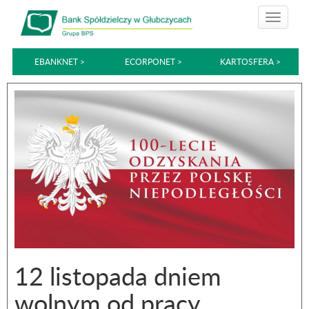
EBANKNET >
ECORPONET >
KARTOSFERA >
12 listopada dniem
wolnym od pracy