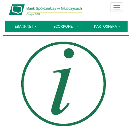
EBANKNET >
ECORPONET >
KARTOSFERA >