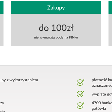
Zakupy
do 100zł
nie wymagają podania PIN-u
akupy z wykorzystaniem
płatność ka
oznaczony
wypłata go
dzy
4700 banko
gotówki
cie