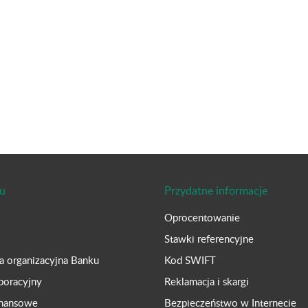
u
Przydatne informacje
Oprocentowanie
Stawki referencyjne
ra organizacyjna Banku
Kod SWIFT
poracyjny
Reklamacja i skargi
inansowe
Bezpieczeństwo w Internecie