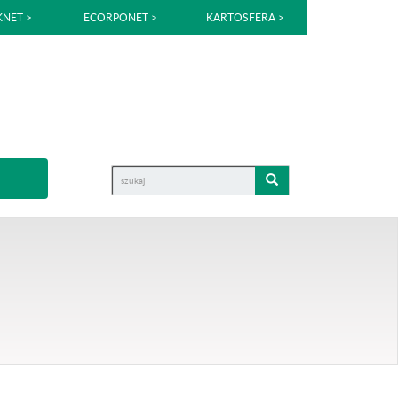
NET >
ECORPONET >
KARTOSFERA >