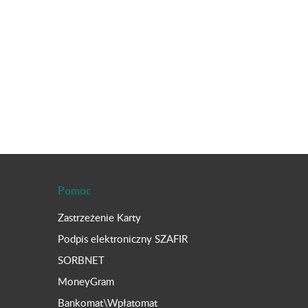
Pomoc
Zastrzeżenie Karty
Podpis elektroniczny SZAFIR
SORBNET
MoneyGram
Bankomat\Wpłatomat