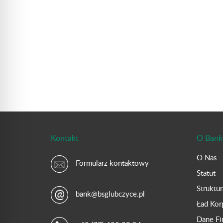
Kontakt
O Bank
O Nas
Formularz kontaktowy
Statut
Struktu
bank@bsglubczyce.pl
Ład Kor
Dane F