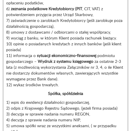
opłaceniu podatków,
6)
zeznania podatkowe Kredytobiorcy (PIT
, CIT, VAT) z
potwierdzeniem przyjęcia przez Urząd Skarbowy,
7) zaświadczenie o zarobkach Kredytobiorcy (jeśli zarobkuje poza
działalnością gospodarczą),
8) umowy z dostawcami / odbiorcami o stałej współpracy,
9) wyciąg z banku, w którym Klient posiada rachunek bieżący.
10) opinie o posiadanych kredytach z innych banków (jeśli klient
posiada)
11) informacja o
sytuacji ekonomiczno-finansowej
podmiotu
gospodarczego –
Wydruk z systemu księgowego
za ostatnie 2-3
lata (z możliwością wykorzystania Załączników nr 3, 4, o ile Klient
nie dostarczy dokumentów własnych, zawierających wszystkie
wymagane przez Bank dane).
12) wykaz środków trwałych.
Spółka, spółdzielnia
1) wpis do ewidencji działalności gospodarczej,
2) odpis z Krajowego Rejestru Sądowego, (jeżeli firma posiada)
3) decyzja w sprawie nadania numeru REGON,
4) decyzja z sprawie nadania numeru NIP,
5) umowa spółki wraz ze wszystkimi aneksami, ( w przypadku