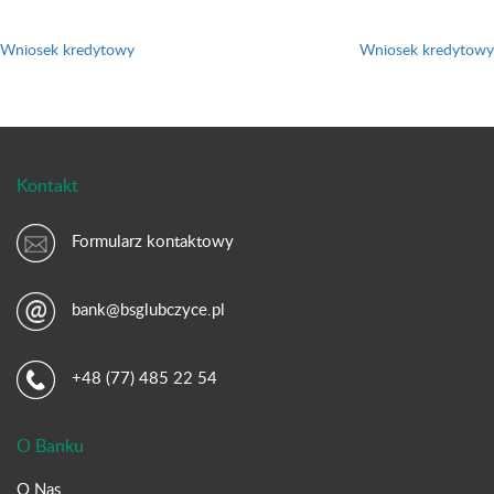
Nawigacja
wpisu
Wniosek kredytowy
Wniosek kredytowy
Kontakt
Formularz kontaktowy
bank@bsglubczyce.pl
+48 (77) 485 22 54
O Banku
O Nas