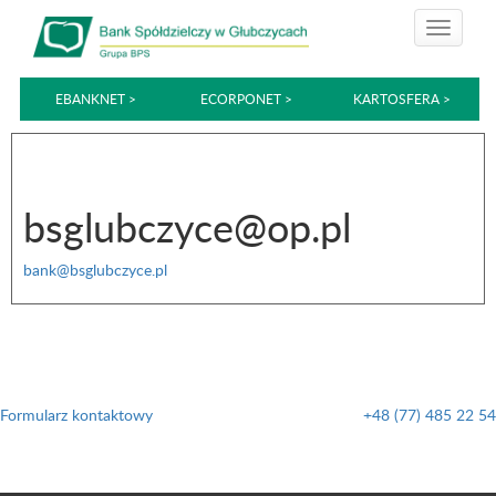
EBANKNET >
ECORPONET >
KARTOSFERA >
bsglubczyce@op.pl
bank@bsglubczyce.pl
Nawigacja
wpisu
Formularz kontaktowy
+48 (77) 485 22 54