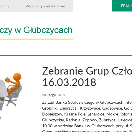
EBANK
olnicy
Wspólnoty mieszkaniowe
Zebranie Grup Czł
16.03.2018
28 lutego, 2018
Zarząd Banku Spółdzielczego w Głubczycach inform
Grobniki, Debrzyca, Krzyżowice, Gadzowice, Gołu
Dobieszów, Krasne Pole, Lenarcice, Mokre Koloni
Głubczyckie, Radynia, Zopowy, Zubrzyce, Lisięci
10.00 w siedzibie Banku w Głubczycach przy ul. S
Członkowskiej z następującym porządkiem obrad: