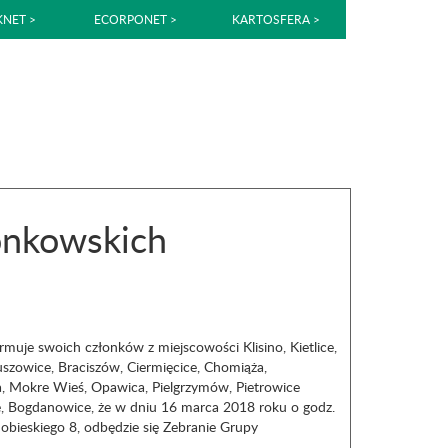
NET >
ECORPONET >
KARTOSFERA >
onkowskich
uje swoich członków z miejscowości Klisino, Kietlice,
szowice, Braciszów, Ciermięcice, Chomiąża,
a, Mokre Wieś, Opawica, Pielgrzymów, Pietrowice
ce, Bogdanowice, że w dniu 16 marca 2018 roku o godz.
obieskiego 8, odbędzie się Zebranie Grupy