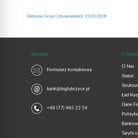
Nawigacja
wpisu
Zebranie Grup Członkowskich 15.03.2018
Kontakt
O Bank
O Nas
Formularz kontaktowy
Statut
Struktu
bank@bsglubczyce.pl
Ład Kor
Dane F
+48 (77) 485 22 54
Polityk
Bankowo
Taryfa o