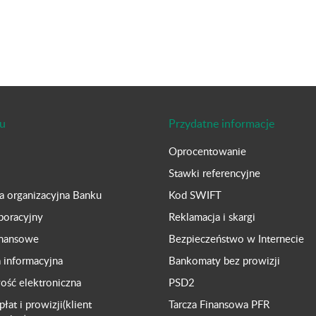
u
Przydatne informacje
Oprocentowanie
Stawki referencyjne
ra organizacyjna Banku
Kod SWIFT
poracyjny
Reklamacja i skargi
inansowe
Bezpieczeństwo w Internecie
a informacyjna
Bankomaty bez prowizji
ść elektroniczna
PSD2
płat i prowizji(klient
Tarcza Finansowa PFR